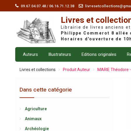
Skip
09.67.04.07.48 / 06.16.71.12.38
livresetcollections@gma
to
Livres et collectio
content
Librairie de livres anciens et
Auteurs
Illustrateurs
Editions originales
Re
Livres et collections
Produit Auteur
MARIE Théodore 
Dans cette catégorie
Agriculture
Animaux
Archéologie