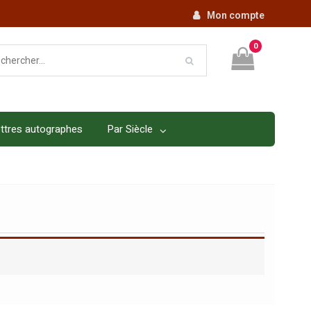
Mon compte
0
ttres autographes
Par Siècle