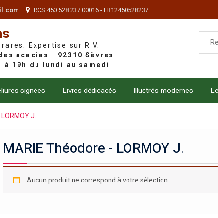
il.com
RCS 450 528 237 00016 - FR12450528237
ns
 rares. Expertise sur R.V.
liures signées
Livres dédicacés
Illustrés modernes
Le
- LORMOY J.
MARIE Théodore - LORMOY J.
Aucun produit ne correspond à votre sélection.