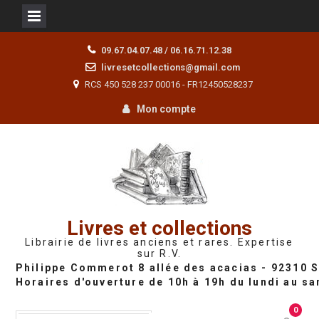
Skip
09.67.04.07.48 / 06.16.71.12.38
to
livresetcollections@gmail.com
content
RCS 450 528 237 00016 - FR12450528237
Mon compte
Livres et collections
Librairie de livres anciens et rares. Expertise
sur R.V.
0