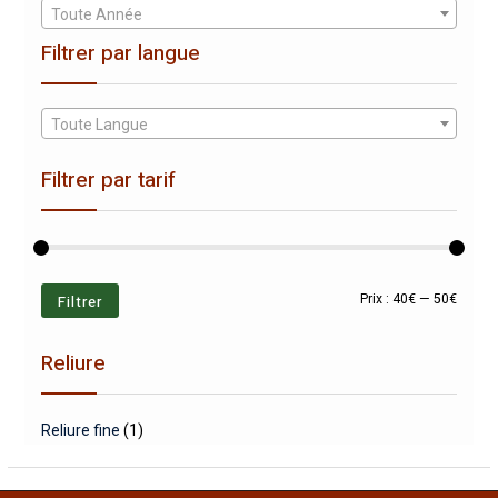
Toute Année
Filtrer par langue
Toute Langue
Filtrer par tarif
Prix
Prix
Filtrer
Prix :
40€
—
50€
min
max
Reliure
Reliure fine
(1)