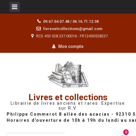
Skip
09.67.04.07.48 / 06.16.71.12.38
to
livresetcollections@gmail.com
content
RCS 450 528 237 00016 - FR12450528237
Mon compte
Livres et collections
Librairie de livres anciens et rares. Expertise
sur R.V.
0