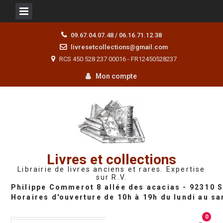
Skip
09.67.04.07.48 / 06.16.71.12.38
to
livresetcollections@gmail.com
content
RCS 450 528 237 00016 - FR12450528237
Mon compte
Livres et collections
Librairie de livres anciens et rares. Expertise
sur R.V.
0