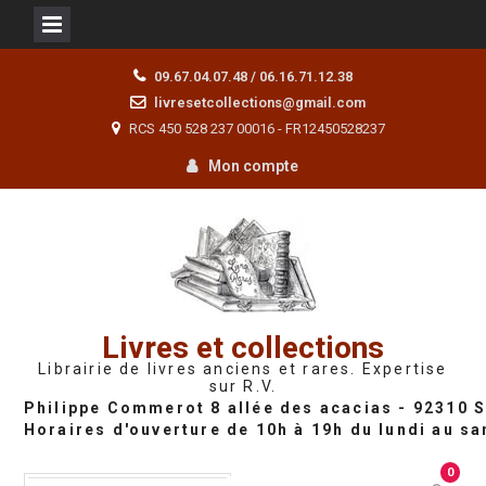
Skip
09.67.04.07.48 / 06.16.71.12.38
to
livresetcollections@gmail.com
content
RCS 450 528 237 00016 - FR12450528237
Mon compte
Livres et collections
Librairie de livres anciens et rares. Expertise
sur R.V.
0