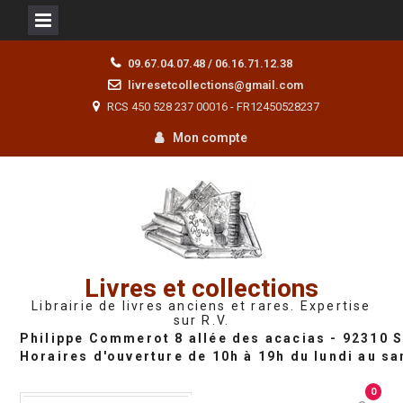
Skip
09.67.04.07.48 / 06.16.71.12.38
to
livresetcollections@gmail.com
content
RCS 450 528 237 00016 - FR12450528237
Mon compte
Livres et collections
Librairie de livres anciens et rares. Expertise
sur R.V.
0