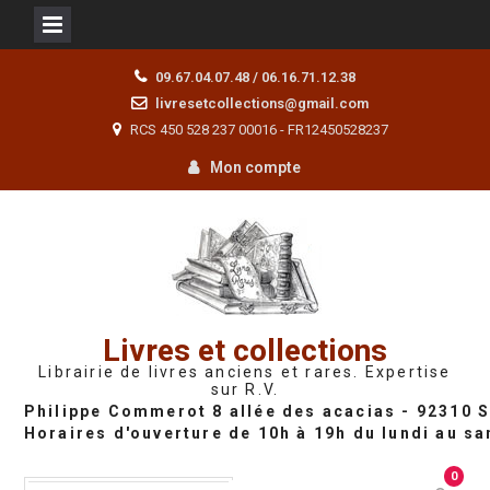
Skip
09.67.04.07.48 / 06.16.71.12.38
to
livresetcollections@gmail.com
content
RCS 450 528 237 00016 - FR12450528237
Mon compte
Livres et collections
Librairie de livres anciens et rares. Expertise
sur R.V.
0