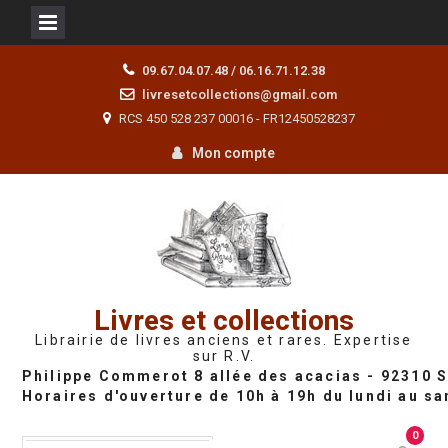
Skip
09.67.04.07.48 / 06.16.71.12.38
to
livresetcollections@gmail.com
content
RCS 450 528 237 00016 - FR12450528237
Mon compte
Livres et collections
Librairie de livres anciens et rares. Expertise
sur R.V.
0