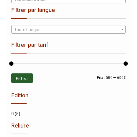
Filtrer par langue
Toute Langue
Filtrer par tarif
Prix
Prix
Filtrer
Prix :
50€
—
600€
min
max
Edition
0
(5)
Reliure