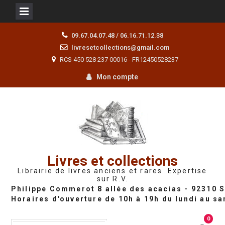
Skip
09.67.04.07.48 / 06.16.71.12.38
to
livresetcollections@gmail.com
content
RCS 450 528 237 00016 - FR12450528237
Mon compte
Livres et collections
Librairie de livres anciens et rares. Expertise
sur R.V.
0