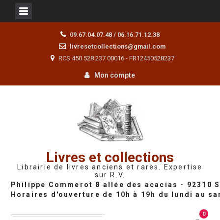
Skip
09.67.04.07.48 / 06.16.71.12.38
to
livresetcollections@gmail.com
content
RCS 450 528 237 00016 - FR12450528237
Mon compte
Livres et collections
Librairie de livres anciens et rares. Expertise
sur R.V.
0