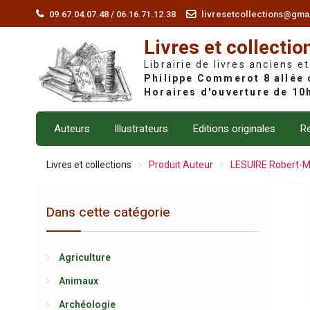
Skip
09.67.04.07.48 / 06.16.71.12.38
livresetcollections@gma
to
Livres et collectio
content
Librairie de livres anciens et
Auteurs
Illustrateurs
Editions originales
Re
Livres et collections
Produit Auteur
LESUIRE Robert-M
Dans cette catégorie
Agriculture
Animaux
Archéologie