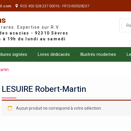
il.com
RCS 450 528 237 00016 - FR12450528237
ns
 rares. Expertise sur R.V.
liures signées
Livres dédicacés
Illustrés modernes
Le
artin
LESUIRE Robert-Martin
Aucun produit ne correspond à votre sélection.