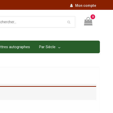
Mon compte
0
ttres autographes
Par Siècle