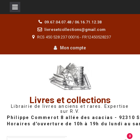
Skip
09.67.04.07.48 / 06.16.71.12.38
to
livresetcollections@gmail.com
content
RCS 450 528 237 00016 - FR12450528237
Mon compte
Livres et collections
Librairie de livres anciens et rares. Expertise
sur R.V.
0