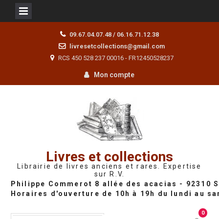
Skip
09.67.04.07.48 / 06.16.71.12.38
to
livresetcollections@gmail.com
content
RCS 450 528 237 00016 - FR12450528237
Mon compte
Livres et collections
Librairie de livres anciens et rares. Expertise
sur R.V.
0