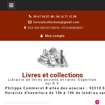
Skip
09.67.04.07.48 / 06.16.71.12.38
to
livresetcollections@gmail.com
content
RCS 450 528 237 00016 - FR12450528237
Mon compte
Livres et collections
Librairie de livres anciens et rares. Expertise
sur R.V.
0