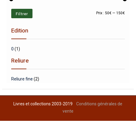
Prix
Prix
Filtrer
Prix :
50€
—
150€
min
max
Edition
0
(1)
Reliure
Reliure fine
(2)
Livres et collections 2003-2019
Conditions générales de
vente