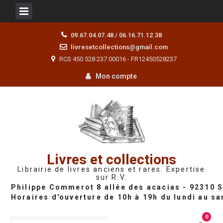
Skip
09.67.04.07.48 / 06.16.71.12.38
to
livresetcollections@gmail.com
content
RCS 450 528 237 00016 - FR12450528237
Mon compte
Livres et collections
Librairie de livres anciens et rares. Expertise
sur R.V.
0