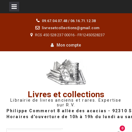
Skip
09.67.04.07.48 / 06.16.71.12.38
to
livresetcollections@gmail.com
content
RCS 450 528 237 00016 - FR12450528237
Mon compte
Livres et collections
Librairie de livres anciens et rares. Expertise
sur R.V.
0