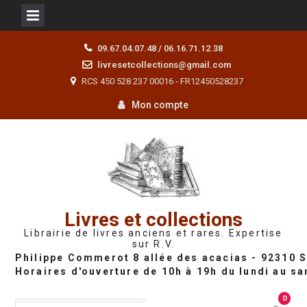
Skip
09.67.04.07.48 / 06.16.71.12.38
to
livresetcollections@gmail.com
content
RCS 450 528 237 00016 - FR12450528237
Mon compte
Livres et collections
Librairie de livres anciens et rares. Expertise
sur R.V.
0