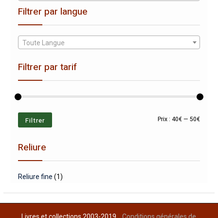
Filtrer par langue
Toute Langue
Filtrer par tarif
Prix
Prix
Filtrer
Prix :
40€
—
50€
min
max
Reliure
Reliure fine
(1)
Livres et collections 2003-2019
Conditions générales de