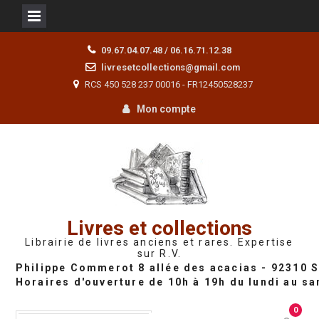
Skip
09.67.04.07.48 / 06.16.71.12.38
to
livresetcollections@gmail.com
content
RCS 450 528 237 00016 - FR12450528237
Mon compte
Livres et collections
Librairie de livres anciens et rares. Expertise
sur R.V.
0