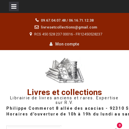
Skip
09.67.04.07.48 / 06.16.71.12.38
to
livresetcollections@gmail.com
content
RCS 450 528 237 00016 - FR12450528237
Mon compte
Livres et collections
Librairie de livres anciens et rares. Expertise
sur R.V.
0