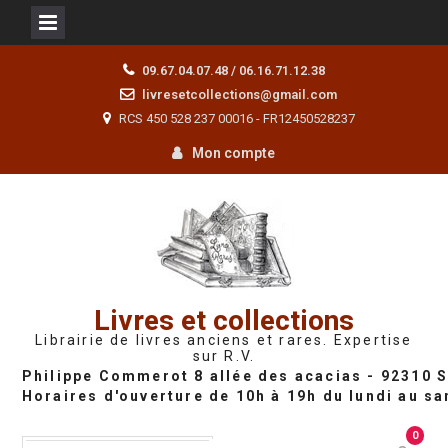
Skip
09.67.04.07.48 / 06.16.71.12.38
to
livresetcollections@gmail.com
content
RCS 450 528 237 00016 - FR12450528237
Mon compte
Livres et collections
Librairie de livres anciens et rares. Expertise
sur R.V.
0