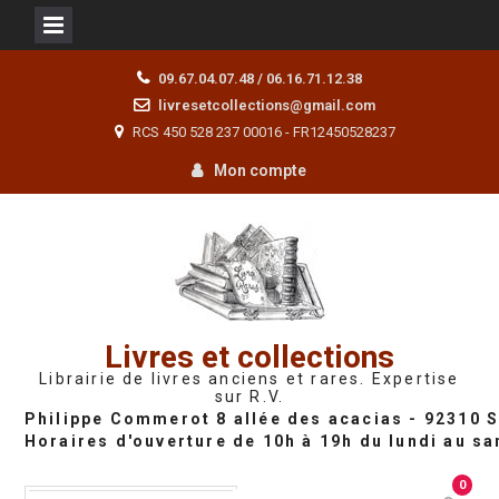
Skip
09.67.04.07.48 / 06.16.71.12.38
to
livresetcollections@gmail.com
content
RCS 450 528 237 00016 - FR12450528237
Mon compte
Livres et collections
Librairie de livres anciens et rares. Expertise
sur R.V.
0