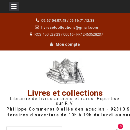
Skip
09.67.04.07.48 / 06.16.71.12.38
to
livresetcollections@gmail.com
content
RCS 450 528 237 00016 - FR12450528237
Mon compte
Livres et collections
Librairie de livres anciens et rares. Expertise
sur R.V.
0