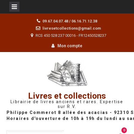
Skip
09.67.04.07.48 / 06.16.71.12.38
to
livresetcollections@gmail.com
content
RCS 450 528 237 00016 - FR12450528237
Mon compte
Livres et collections
Librairie de livres anciens et rares. Expertise
sur R.V.
0