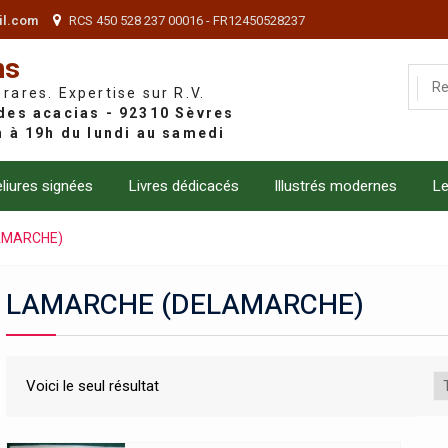
il.com
RCS 450 528 237 00016 - FR12450528237
ns
 rares. Expertise sur R.V.
liures signées
Livres dédicacés
Illustrés modernes
Le
AMARCHE)
LAMARCHE (DELAMARCHE)
Voici le seul résultat