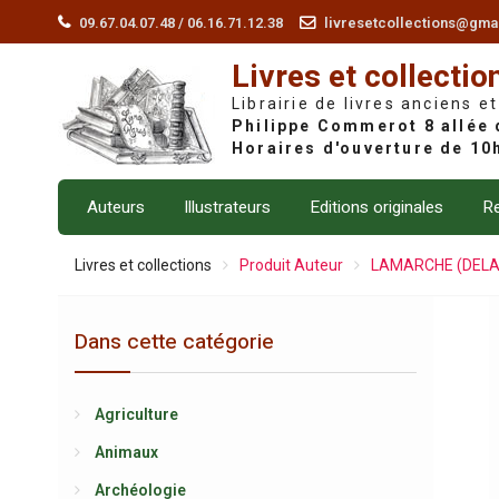
Skip
09.67.04.07.48 / 06.16.71.12.38
livresetcollections@gma
to
Livres et collectio
content
Librairie de livres anciens et
Auteurs
Illustrateurs
Editions originales
Re
Livres et collections
Produit Auteur
LAMARCHE (DEL
Dans cette catégorie
Agriculture
Animaux
Archéologie