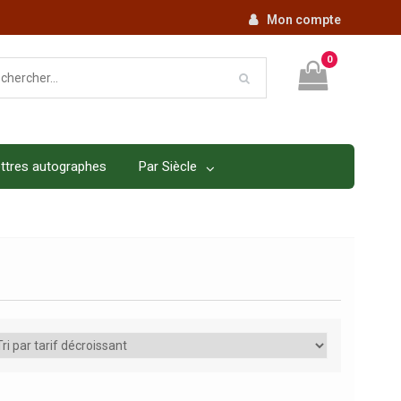
Mon compte
0
ttres autographes
Par Siècle