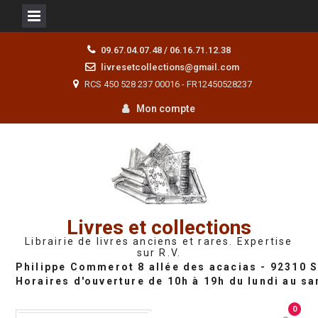
Skip
09.67.04.07.48 / 06.16.71.12.38
to
livresetcollections@gmail.com
content
RCS 450 528 237 00016 - FR12450528237
Mon compte
Livres et collections
Librairie de livres anciens et rares. Expertise
sur R.V.
0