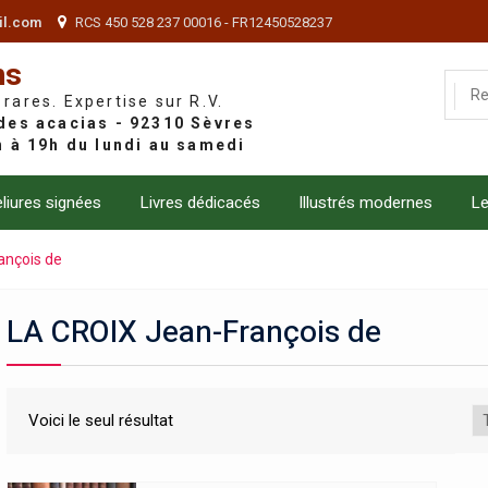
il.com
RCS 450 528 237 00016 - FR12450528237
ns
 rares. Expertise sur R.V.
liures signées
Livres dédicacés
Illustrés modernes
Le
ançois de
LA CROIX Jean-François de
Voici le seul résultat