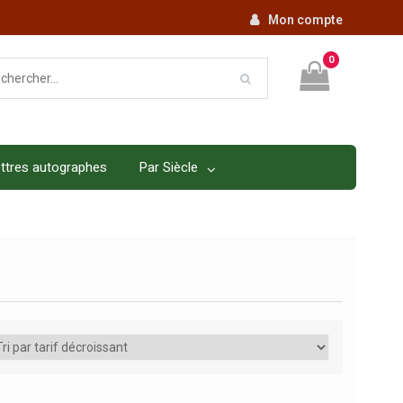
Mon compte
0
ttres autographes
Par Siècle