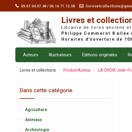
Skip
09.67.04.07.48 / 06.16.71.12.38
livresetcollections@gma
to
Livres et collectio
content
Librairie de livres anciens et
Auteurs
Illustrateurs
Editions originales
Re
Livres et collections
Produit Auteur
LA CROIX Jean-Fr
Dans cette catégorie
Agriculture
Animaux
Archéologie