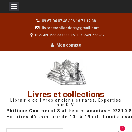
Skip
09.67.04.07.48 / 06.16.71.12.38
to
livresetcollections@gmail.com
content
RCS 450 528 237 00016 - FR12450528237
Mon compte
Livres et collections
Librairie de livres anciens et rares. Expertise
sur R.V.
0