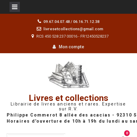
Skip
09.67.04.07.48 / 06.16.71.12.38
to
livresetcollections@gmail.com
content
RCS 450 528 237 00016 - FR12450528237
Mon compte
Livres et collections
Librairie de livres anciens et rares. Expertise
sur R.V.
0