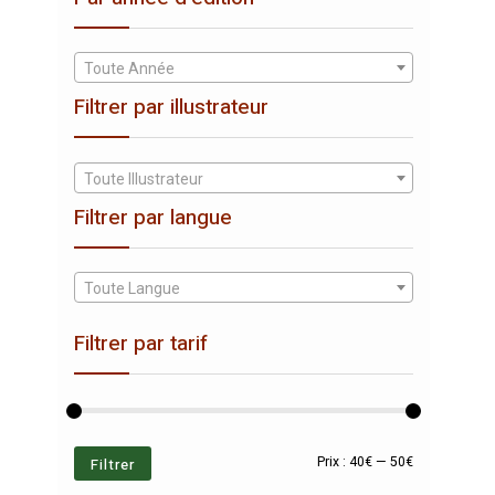
Toute Année
Filtrer par illustrateur
Toute Illustrateur
Filtrer par langue
Toute Langue
Filtrer par tarif
Prix
Prix
Filtrer
Prix :
40€
—
50€
min
max