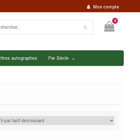
Mon compte
0
ttres autographes
Par Siècle