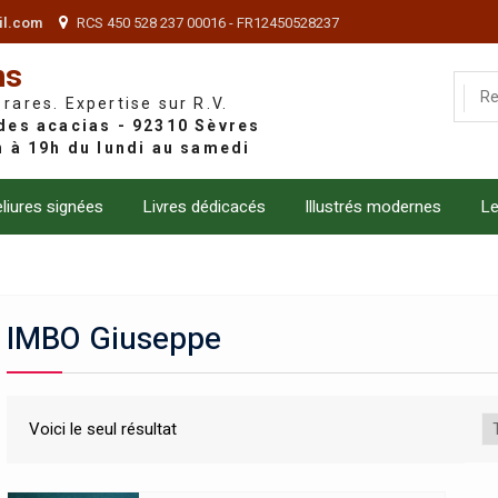
il.com
RCS 450 528 237 00016 - FR12450528237
ns
 rares. Expertise sur R.V.
liures signées
Livres dédicacés
Illustrés modernes
Le
IMBO Giuseppe
Voici le seul résultat