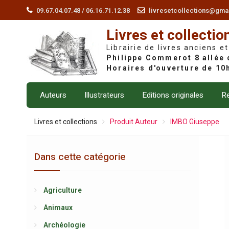
Skip
09.67.04.07.48 / 06.16.71.12.38
livresetcollections@gma
to
Livres et collectio
content
Librairie de livres anciens et
Auteurs
Illustrateurs
Editions originales
Re
Livres et collections
Produit Auteur
IMBO Giuseppe
Dans cette catégorie
Agriculture
Animaux
Archéologie