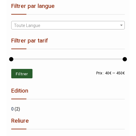
Filtrer par langue
Toute Langue
Filtrer par tarif
Prix
Prix
Filtrer
Prix :
40€
—
450€
min
max
Edition
0
(2)
Reliure