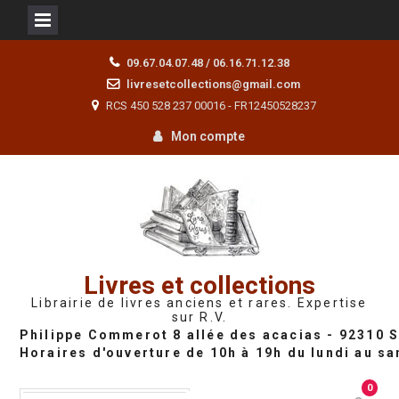
Skip
09.67.04.07.48 / 06.16.71.12.38
to
livresetcollections@gmail.com
content
RCS 450 528 237 00016 - FR12450528237
Mon compte
Livres et collections
Librairie de livres anciens et rares. Expertise
sur R.V.
0