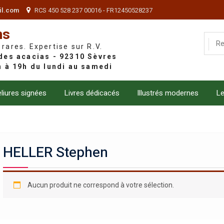
il.com
RCS 450 528 237 00016 - FR12450528237
ns
 rares. Expertise sur R.V.
liures signées
Livres dédicacés
Illustrés modernes
Le
HELLER Stephen
Aucun produit ne correspond à votre sélection.