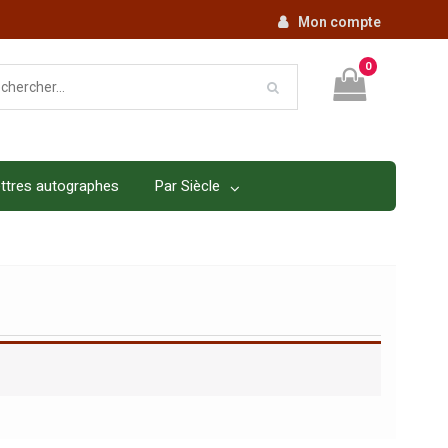
Mon compte
0
ttres autographes
Par Siècle