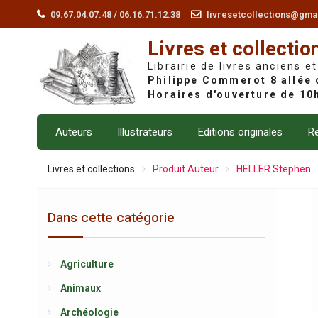
Skip
09.67.04.07.48 / 06.16.71.12.38
livresetcollections@gma
to
Livres et collectio
content
Librairie de livres anciens et
Auteurs
Illustrateurs
Editions originales
Re
Livres et collections
Produit Auteur
HELLER Stephen
Dans cette catégorie
Agriculture
Animaux
Archéologie