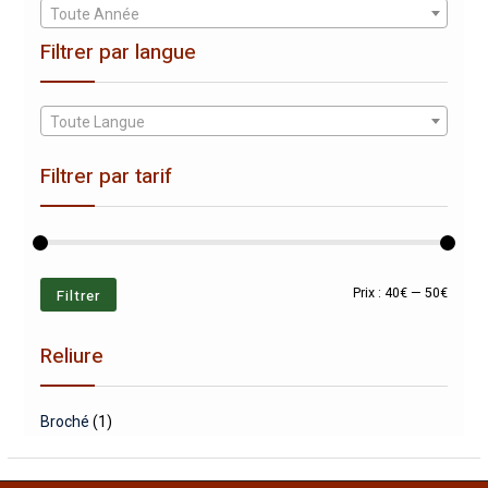
Toute Année
Filtrer par langue
Toute Langue
Filtrer par tarif
Prix
Prix
Filtrer
Prix :
40€
—
50€
min
max
Reliure
Broché
(1)