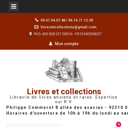
Skip
09.67.04.07.48 / 06.16.71.12.38
to
livresetcollections@gmail.com
content
RCS 450 528 237 00016 - FR12450528237
Mon compte
Livres et collections
Librairie de livres anciens et rares. Expertise
sur R.V.
0