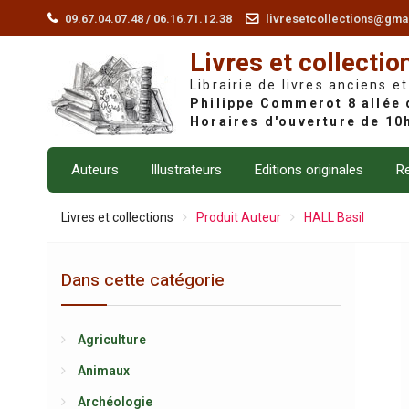
Skip
09.67.04.07.48 / 06.16.71.12.38
livresetcollections@gma
to
Livres et collectio
content
Librairie de livres anciens et
Auteurs
Illustrateurs
Editions originales
Re
Livres et collections
Produit Auteur
HALL Basil
Dans cette catégorie
Agriculture
Animaux
Archéologie