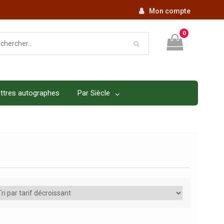
Mon compte
0
ttres autographes
Par Siècle