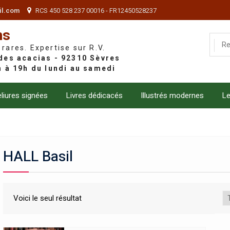
il.com
RCS 450 528 237 00016 - FR12450528237
ns
 rares. Expertise sur R.V.
liures signées
Livres dédicacés
Illustrés modernes
Le
HALL Basil
Voici le seul résultat