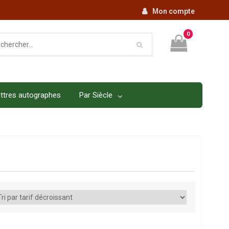
Mon compte
0
ttres autographes
Par Siècle