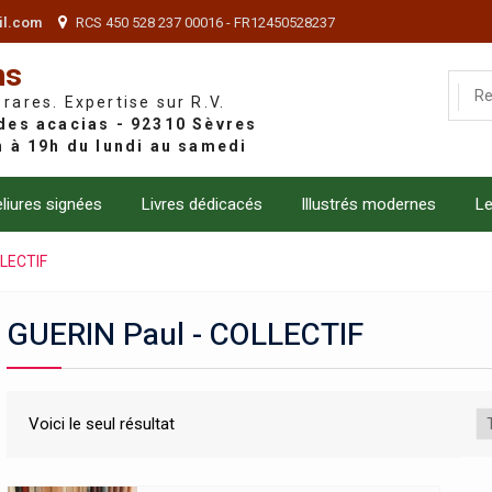
il.com
RCS 450 528 237 00016 - FR12450528237
ns
 rares. Expertise sur R.V.
liures signées
Livres dédicacés
Illustrés modernes
Le
LLECTIF
GUERIN Paul - COLLECTIF
Voici le seul résultat