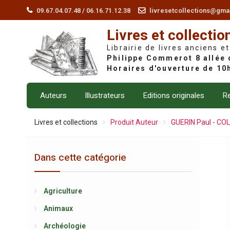
Skip
09.67.04.07.48 / 06.16.71.12.38
livresetcollections@gma
to
Livres et collectio
content
Librairie de livres anciens et
Auteurs
Illustrateurs
Editions originales
Re
Livres et collections
Produit Auteur
GUERIN Paul - CO
Dans cette catégorie
Agriculture
Animaux
Archéologie