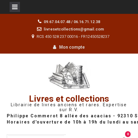
Skip
09.67.04.07.48 / 06.16.71.12.38
to
livresetcollections@gmail.com
content
RCS 450 528 237 00016 - FR12450528237
Mon compte
Livres et collections
Librairie de livres anciens et rares. Expertise
sur R.V.
0