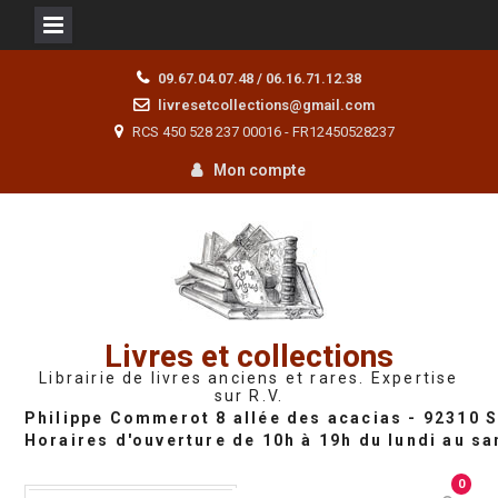
Skip
09.67.04.07.48 / 06.16.71.12.38
to
livresetcollections@gmail.com
content
RCS 450 528 237 00016 - FR12450528237
Mon compte
Livres et collections
Librairie de livres anciens et rares. Expertise
sur R.V.
0