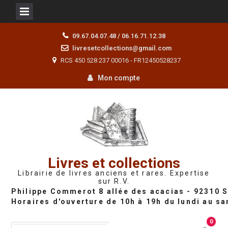
Skip
09.67.04.07.48 / 06.16.71.12.38
to
livresetcollections@gmail.com
content
RCS 450 528 237 00016 - FR12450528237
Mon compte
Livres et collections
Librairie de livres anciens et rares. Expertise
sur R.V.
0