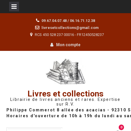
Skip
09.67.04.07.48 / 06.16.71.12.38
to
livresetcollections@gmail.com
content
RCS 450 528 237 00016 - FR12450528237
Mon compte
Livres et collections
Librairie de livres anciens et rares. Expertise
sur R.V.
0