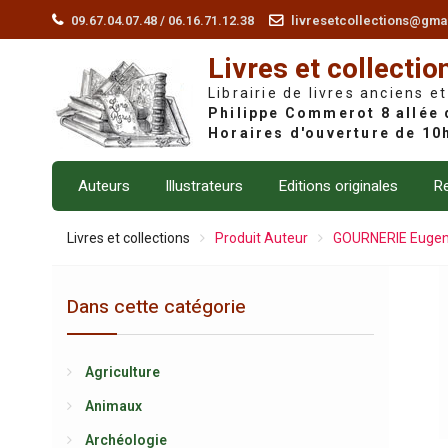
Skip
09.67.04.07.48 / 06.16.71.12.38
livresetcollections@gma
to
Livres et collectio
content
Librairie de livres anciens et
Auteurs
Illustrateurs
Editions originales
Re
Livres et collections
Produit Auteur
GOURNERIE Eugene
Dans cette catégorie
Agriculture
Animaux
Archéologie