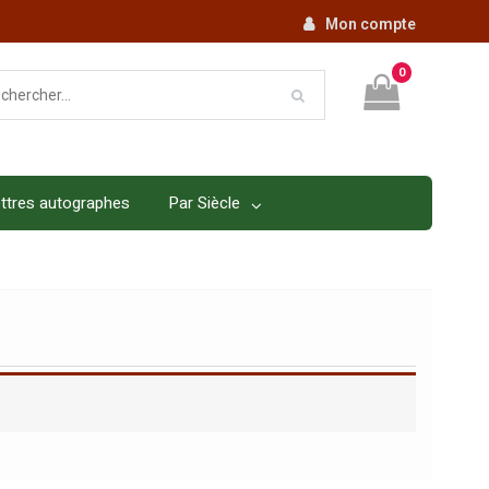
Mon compte
0
ttres autographes
Par Siècle