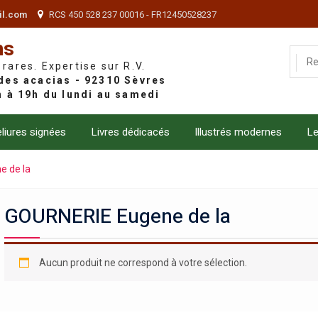
il.com
RCS 450 528 237 00016 - FR12450528237
ns
 rares. Expertise sur R.V.
liures signées
Livres dédicacés
Illustrés modernes
Le
 de la
GOURNERIE Eugene de la
Aucun produit ne correspond à votre sélection.