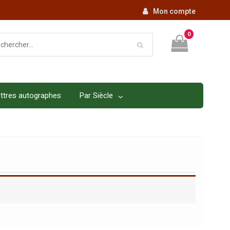
Mon compte
0
ttres autographes
Par Siècle