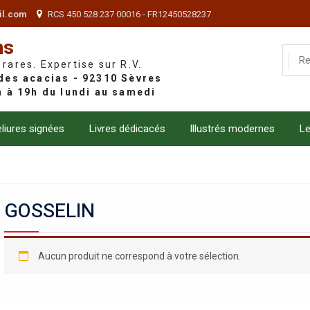
il.com
RCS 450 528 237 00016 - FR12450528237
ns
 rares. Expertise sur R.V.
liures signées
Livres dédicacés
Illustrés modernes
Le
GOSSELIN
Aucun produit ne correspond à votre sélection.