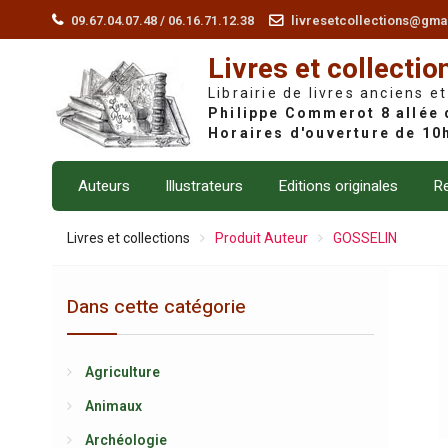
Skip
09.67.04.07.48 / 06.16.71.12.38
livresetcollections@gma
to
Livres et collectio
content
Librairie de livres anciens et
Auteurs
Illustrateurs
Editions originales
Re
Livres et collections
Produit Auteur
GOSSELIN
Dans cette catégorie
Agriculture
Animaux
Archéologie