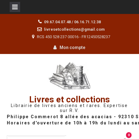
Skip
09.67.04.07.48 / 06.16.71.12.38
to
livresetcollections@gmail.com
content
RCS 450 528 237 00016 - FR12450528237
Mon compte
Livres et collections
Librairie de livres anciens et rares. Expertise
sur R.V.
0