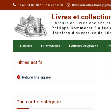
Skip
09.67.04.07.48 / 06.16.71.12.38
livresetcollections@gma
to
Livres et collectio
content
Librairie de livres anciens et
Auteurs
Illustrateurs
Editions originales
Re
Filtres actifs
Reliure fine signée
Dans cette catégorie