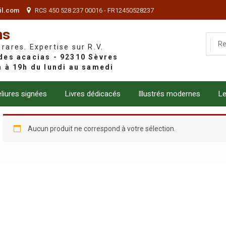
il.com
RCS 450 528 237 00016 - FR12450528237
ns
 rares. Expertise sur R.V.
liures signées
Livres dédicacés
Illustrés modernes
Le
Aucun produit ne correspond à votre sélection.