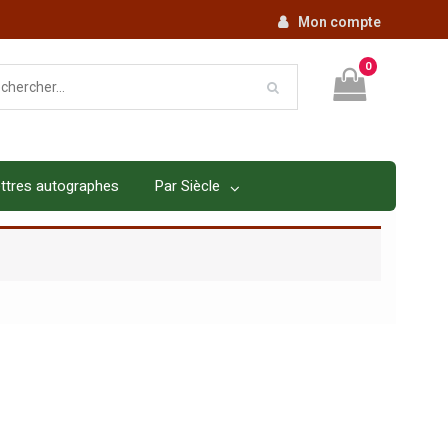
Mon compte
0
ttres autographes
Par Siècle