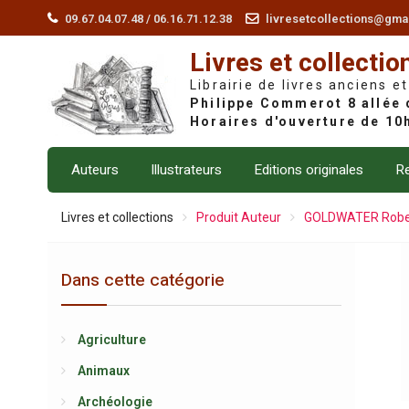
Skip
09.67.04.07.48 / 06.16.71.12.38
livresetcollections@gma
to
Livres et collectio
content
Librairie de livres anciens et
Auteurs
Illustrateurs
Editions originales
Re
Livres et collections
Produit Auteur
GOLDWATER Robe
Dans cette catégorie
Agriculture
Animaux
Archéologie