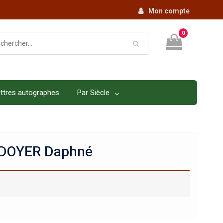
Mon compte
0
ttres autographes
Par Siècle
DOYER Daphné