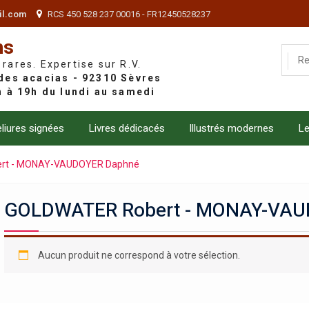
il.com
RCS 450 528 237 00016 - FR12450528237
ns
 rares. Expertise sur R.V.
liures signées
Livres dédicacés
Illustrés modernes
Le
rt - MONAY-VAUDOYER Daphné
GOLDWATER Robert - MONAY-VAU
Aucun produit ne correspond à votre sélection.