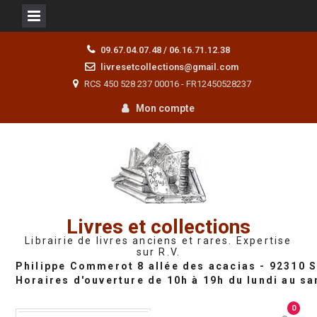
Skip
09.67.04.07.48 / 06.16.71.12.38
to
livresetcollections@gmail.com
content
RCS 450 528 237 00016 - FR12450528237
Mon compte
Livres et collections
Librairie de livres anciens et rares. Expertise
sur R.V.
0