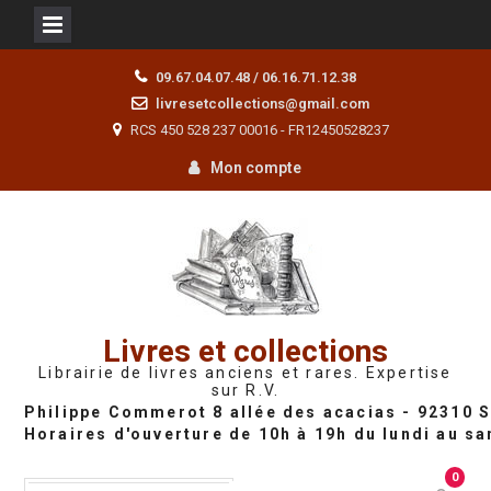
Skip
09.67.04.07.48 / 06.16.71.12.38
to
livresetcollections@gmail.com
content
RCS 450 528 237 00016 - FR12450528237
Mon compte
Livres et collections
Librairie de livres anciens et rares. Expertise
sur R.V.
0