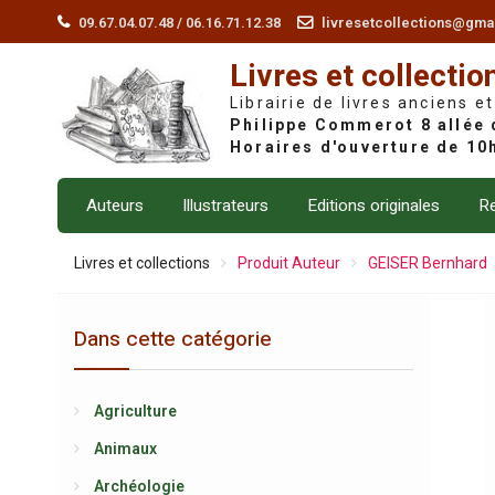
Skip
09.67.04.07.48 / 06.16.71.12.38
livresetcollections@gma
to
Livres et collectio
content
Librairie de livres anciens et
Auteurs
Illustrateurs
Editions originales
Re
Livres et collections
Produit Auteur
GEISER Bernhard
Dans cette catégorie
Agriculture
Animaux
Archéologie