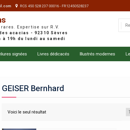
il.com
RCS 450 528 237 00016 - FR12450528237
ns
 rares. Expertise sur R.V.
liures signées
Livres dédicacés
Illustrés modernes
Le
GEISER Bernhard
Voici le seul résultat