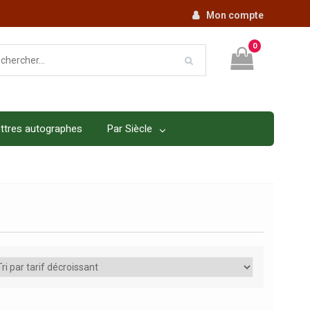
Mon compte
0
ttres autographes
Par Siècle