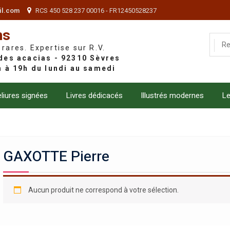
il.com
RCS 450 528 237 00016 - FR12450528237
ns
 rares. Expertise sur R.V.
liures signées
Livres dédicacés
Illustrés modernes
Le
GAXOTTE Pierre
Aucun produit ne correspond à votre sélection.