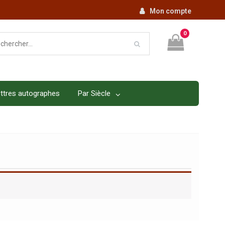
Mon compte
0
ttres autographes
Par Siècle