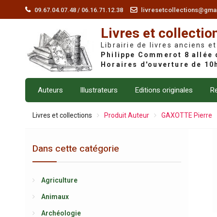
Skip
09.67.04.07.48 / 06.16.71.12.38
livresetcollections@gma
to
Livres et collectio
content
Librairie de livres anciens et
Auteurs
Illustrateurs
Editions originales
Re
Livres et collections
Produit Auteur
GAXOTTE Pierre
Dans cette catégorie
Agriculture
Animaux
Archéologie