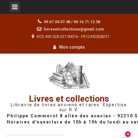
Skip
09.67.04.07.48 / 06.16.71.12.38
to
livresetcollections@gmail.com
content
RCS 450 528 237 00016 - FR12450528237
Mon compte
Livres et collections
Librairie de livres anciens et rares. Expertise
sur R.V.
0