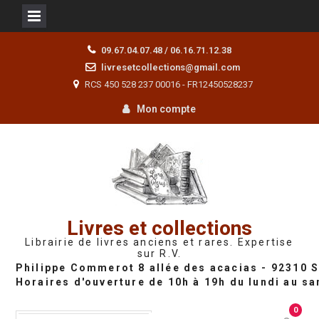
Skip
09.67.04.07.48 / 06.16.71.12.38
to
livresetcollections@gmail.com
content
RCS 450 528 237 00016 - FR12450528237
Mon compte
Livres et collections
Librairie de livres anciens et rares. Expertise
sur R.V.
0