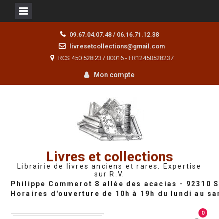
Skip
09.67.04.07.48 / 06.16.71.12.38
to
livresetcollections@gmail.com
content
RCS 450 528 237 00016 - FR12450528237
Mon compte
Livres et collections
Librairie de livres anciens et rares. Expertise
sur R.V.
0