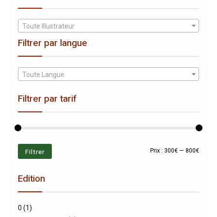
Toute Illustrateur
Filtrer par langue
Toute Langue
Filtrer par tarif
Prix
Prix
Filtrer
Prix :
300€
—
800€
min
max
Edition
0
(1)